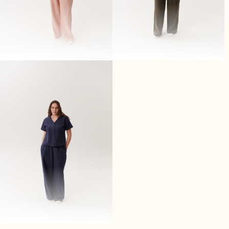
Брюки из крапивы розовые
Брюки из крапивы хаки
44
46
48
50
42
44
48
50
5500,-
5500,-
5000,-
5000,-
Брюки из крапивы синие